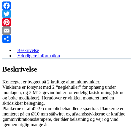
Facebook
Twitter
Pinterest
Email
Share
Beskrivelse
Yderligere information
Beskrivelse
Konceptet er bygget på 2 kraftige aluminiumvinkler.
Vinklerne er forsynet med 2 “nøglehuller” for ophæng under
montagen, og 2 M12 gevindhuller for endelig fastskruning (skruer
og bolte medfølger). Herudover er vinklen monteret med en
skridsikker belægning.
Plankerne er af 45×95 mm oliebehandlede spærtræ. Plankerne er
monteret på en Ø10 mm stålwire, og afstandsstykkerne er kraftige
gummivibrationsdæmpere, der tåler belastning og vejr og vind
igennem rigtig mange år.