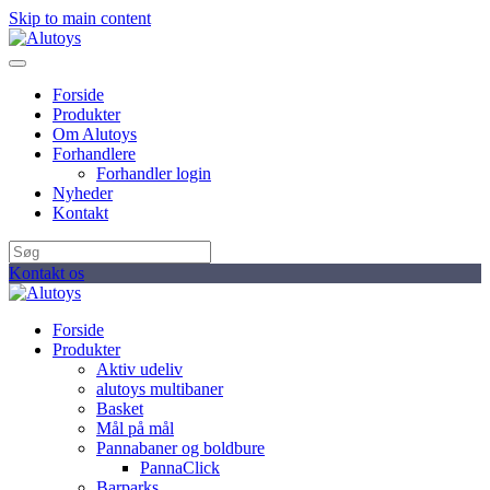
Skip to main content
Forside
Produkter
Om Alutoys
Forhandlere
Forhandler login
Nyheder
Kontakt
Kontakt os
Forside
Produkter
Aktiv udeliv
alutoys multibaner
Basket
Mål på mål
Pannabaner og boldbure
PannaClick
Barparks