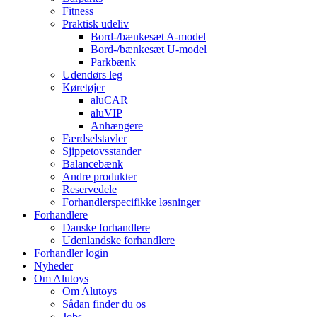
Fitness
Praktisk udeliv
Bord-/bænkesæt A-model
Bord-/bænkesæt U-model
Parkbænk
Udendørs leg
Køretøjer
aluCAR
aluVIP
Anhængere
Færdselstavler
Sjippetovsstander
Balancebænk
Andre produkter
Reservedele
Forhandlerspecifikke løsninger
Forhandlere
Danske forhandlere
Udenlandske forhandlere
Forhandler login
Nyheder
Om Alutoys
Om Alutoys
Sådan finder du os
Jobs