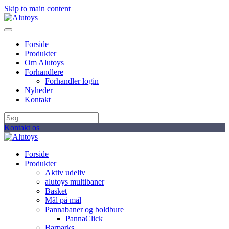
Skip to main content
Forside
Produkter
Om Alutoys
Forhandlere
Forhandler login
Nyheder
Kontakt
Kontakt os
Forside
Produkter
Aktiv udeliv
alutoys multibaner
Basket
Mål på mål
Pannabaner og boldbure
PannaClick
Barparks