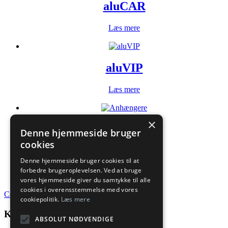
aluCAR
Læs mere
aluVIP
Læs mere
×
Anhængere
Denne hjemmeside bruger
cookies
Læs mere
Denne hjemmeside bruger cookies til at
forbedre brugeroplevelsen. Ved at bruge
vores hjemmeside giver du samtykke til alle
cookies i overensstemmelse med vores
Cookies- og privatlivspolitik
cookiepolitik.
Læs mere
Kontakt
ABSOLUT NØDVENDIGE