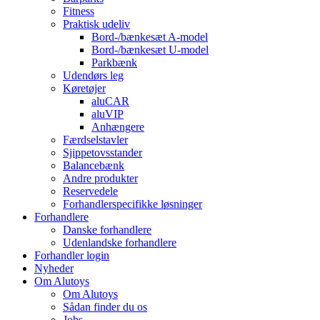
Fitness
Praktisk udeliv
Bord-/bænkesæt A-model
Bord-/bænkesæt U-model
Parkbænk
Udendørs leg
Køretøjer
aluCAR
aluVIP
Anhængere
Færdselstavler
Sjippetovsstander
Balancebænk
Andre produkter
Reservedele
Forhandlerspecifikke løsninger
Forhandlere
Danske forhandlere
Udenlandske forhandlere
Forhandler login
Nyheder
Om Alutoys
Om Alutoys
Sådan finder du os
Jobs