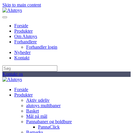
Skip to main content
Forside
Produkter
Om Alutoys
Forhandlere
Forhandler login
Nyheder
Kontakt
Kontakt os
Forside
Produkter
Aktiv udeliv
alutoys multibaner
Basket
Mål på mål
Pannabaner og boldbure
PannaClick
Barparks