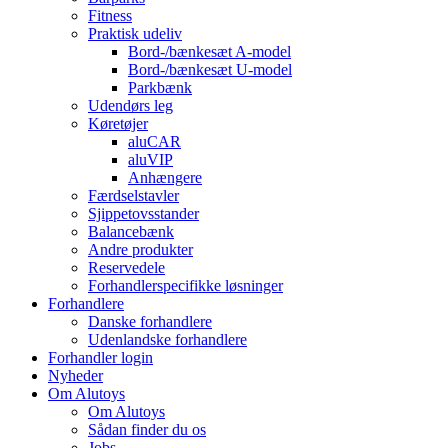
Fitness
Praktisk udeliv
Bord-/bænkesæt A-model
Bord-/bænkesæt U-model
Parkbænk
Udendørs leg
Køretøjer
aluCAR
aluVIP
Anhængere
Færdselstavler
Sjippetovsstander
Balancebænk
Andre produkter
Reservedele
Forhandlerspecifikke løsninger
Forhandlere
Danske forhandlere
Udenlandske forhandlere
Forhandler login
Nyheder
Om Alutoys
Om Alutoys
Sådan finder du os
Jobs