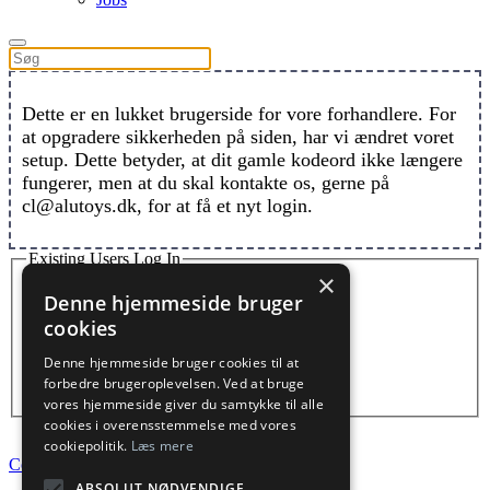
Dette er en lukket brugerside for vore forhandlere. For
at opgradere sikkerheden på siden, har vi ændret voret
setup. Dette betyder, at dit gamle kodeord ikke længere
fungerer, men at du skal kontakte os, gerne på
cl@alutoys.dk, for at få et nyt login.
Existing Users Log In
×
Kundenummer eller Email
Denne hjemmeside bruger
cookies
Password
Denne hjemmeside bruger cookies til at
Remember Me
forbedre brugeroplevelsen. Ved at bruge
Forgot password?
Click here to reset
vores hjemmeside giver du samtykke til alle
cookies i overensstemmelse med vores
cookiepolitik.
Læs mere
Cookies- og privatlivspolitik
ABSOLUT NØDVENDIGE