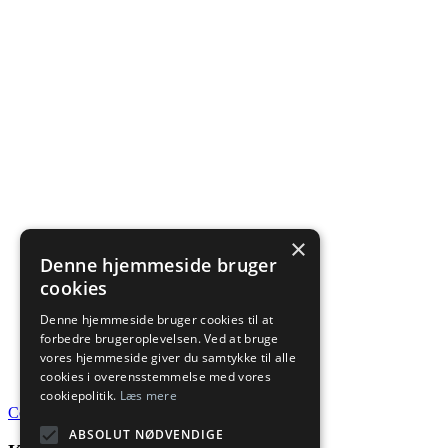
×
Denne hjemmeside bruger
cookies
Denne hjemmeside bruger cookies til at
forbedre brugeroplevelsen. Ved at bruge
vores hjemmeside giver du samtykke til alle
cookies i overensstemmelse med vores
cookiepolitik.
Læs mere
Cookies- og privatlivspolitik
ABSOLUT NØDVENDIGE