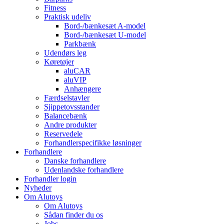
Fitness
Praktisk udeliv
Bord-/bænkesæt A-model
Bord-/bænkesæt U-model
Parkbænk
Udendørs leg
Køretøjer
aluCAR
aluVIP
Anhængere
Færdselstavler
Sjippetovsstander
Balancebænk
Andre produkter
Reservedele
Forhandlerspecifikke løsninger
Forhandlere
Danske forhandlere
Udenlandske forhandlere
Forhandler login
Nyheder
Om Alutoys
Om Alutoys
Sådan finder du os
Jobs