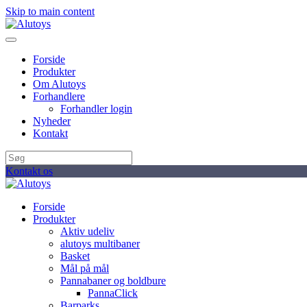
Skip to main content
Forside
Produkter
Om Alutoys
Forhandlere
Forhandler login
Nyheder
Kontakt
Kontakt os
Forside
Produkter
Aktiv udeliv
alutoys multibaner
Basket
Mål på mål
Pannabaner og boldbure
PannaClick
Barparks