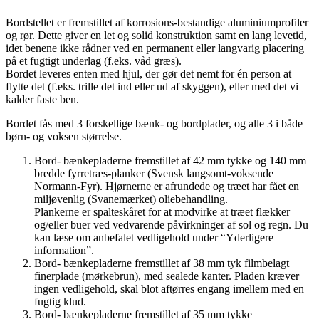
Bordstellet er fremstillet af korrosions-bestandige aluminiumprofiler
og rør. Dette giver en let og solid konstruktion samt en lang levetid,
idet benene ikke rådner ved en permanent eller langvarig placering
på et fugtigt underlag (f.eks. våd græs).
Bordet leveres enten med hjul, der gør det nemt for én person at
flytte det (f.eks. trille det ind eller ud af skyggen), eller med det vi
kalder faste ben.
Bordet fås med 3 forskellige bænk- og bordplader, og alle 3 i både
børn- og voksen størrelse.
Bord- bænkepladerne fremstillet af 42 mm tykke og 140 mm
bredde fyrretræs-planker (Svensk langsomt-voksende
Normann-Fyr). Hjørnerne er afrundede og træet har fået en
miljøvenlig (Svanemærket) oliebehandling.
Plankerne er spalteskåret for at modvirke at træet flækker
og/eller buer ved vedvarende påvirkninger af sol og regn. Du
kan læse om anbefalet vedligehold under “Yderligere
information”.
Bord- bænkepladerne fremstillet af 38 mm tyk filmbelagt
finerplade (mørkebrun), med sealede kanter. Pladen kræver
ingen vedligehold, skal blot aftørres engang imellem med en
fugtig klud.
Bord- bænkepladerne fremstillet af 35 mm tykke