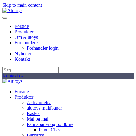
Skip to main content
Forside
Produkter
Om Alutoys
Forhandlere
Forhandler login
Nyheder
Kontakt
Kontakt os
Forside
Produkter
Aktiv udeliv
alutoys multibaner
Basket
Mål på mål
Pannabaner og boldbure
PannaClick
Barparks