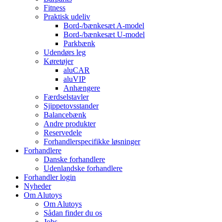
Fitness
Praktisk udeliv
Bord-/bænkesæt A-model
Bord-/bænkesæt U-model
Parkbænk
Udendørs leg
Køretøjer
aluCAR
aluVIP
Anhængere
Færdselstavler
Sjippetovsstander
Balancebænk
Andre produkter
Reservedele
Forhandlerspecifikke løsninger
Forhandlere
Danske forhandlere
Udenlandske forhandlere
Forhandler login
Nyheder
Om Alutoys
Om Alutoys
Sådan finder du os
Jobs