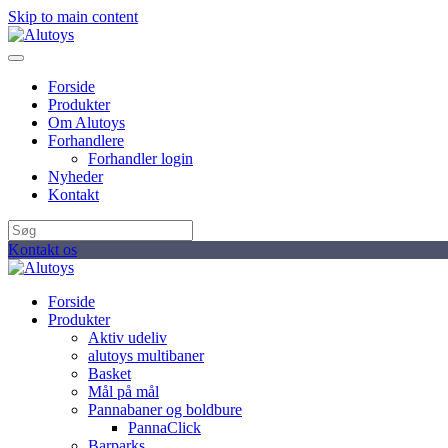
Skip to main content
Forside
Produkter
Om Alutoys
Forhandlere
Forhandler login
Nyheder
Kontakt
Kontakt os
Forside
Produkter
Aktiv udeliv
alutoys multibaner
Basket
Mål på mål
Pannabaner og boldbure
PannaClick
Barparks