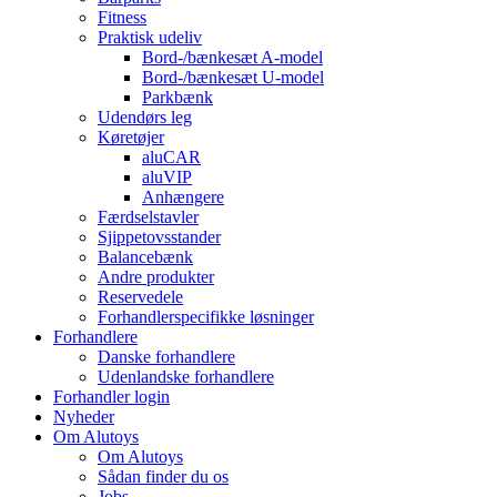
Fitness
Praktisk udeliv
Bord-/bænkesæt A-model
Bord-/bænkesæt U-model
Parkbænk
Udendørs leg
Køretøjer
aluCAR
aluVIP
Anhængere
Færdselstavler
Sjippetovsstander
Balancebænk
Andre produkter
Reservedele
Forhandlerspecifikke løsninger
Forhandlere
Danske forhandlere
Udenlandske forhandlere
Forhandler login
Nyheder
Om Alutoys
Om Alutoys
Sådan finder du os
Jobs