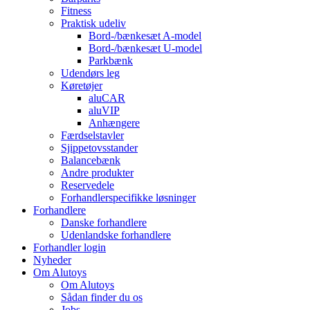
Fitness
Praktisk udeliv
Bord-/bænkesæt A-model
Bord-/bænkesæt U-model
Parkbænk
Udendørs leg
Køretøjer
aluCAR
aluVIP
Anhængere
Færdselstavler
Sjippetovsstander
Balancebænk
Andre produkter
Reservedele
Forhandlerspecifikke løsninger
Forhandlere
Danske forhandlere
Udenlandske forhandlere
Forhandler login
Nyheder
Om Alutoys
Om Alutoys
Sådan finder du os
Jobs