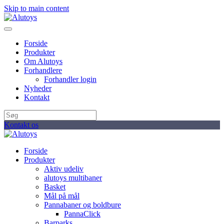
Skip to main content
Forside
Produkter
Om Alutoys
Forhandlere
Forhandler login
Nyheder
Kontakt
Kontakt os
Forside
Produkter
Aktiv udeliv
alutoys multibaner
Basket
Mål på mål
Pannabaner og boldbure
PannaClick
Barparks