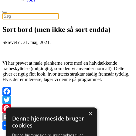
Sort bord (men ikke så sort endda)
Skrevet d.
31. maj, 2021
.
Vi har prøvet at male plankerne sorte med en halvdækkende
træbeskyttelse (miljørigtig, som den vi anvender normalt). Dette
giver et rigtig flot look, hvor træets struktur stadig fremstår tydelig.
Hvis der er interesse, tager vi denne på programmet.
Facebook
Twitter
×
Pinterest
Denne hjemmeside bruger
cookies
Email
Share
Denne hjemmeside bruger cookies til at