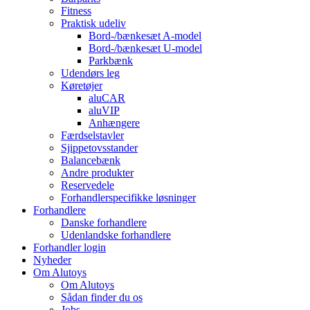
Fitness
Praktisk udeliv
Bord-/bænkesæt A-model
Bord-/bænkesæt U-model
Parkbænk
Udendørs leg
Køretøjer
aluCAR
aluVIP
Anhængere
Færdselstavler
Sjippetovsstander
Balancebænk
Andre produkter
Reservedele
Forhandlerspecifikke løsninger
Forhandlere
Danske forhandlere
Udenlandske forhandlere
Forhandler login
Nyheder
Om Alutoys
Om Alutoys
Sådan finder du os
Jobs